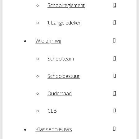
Schoolreglement
’t Langeledeken
Wie zijn wij
Schoolteam
Schoolbestuur
Ouderraad
CLB
Klassennieuws